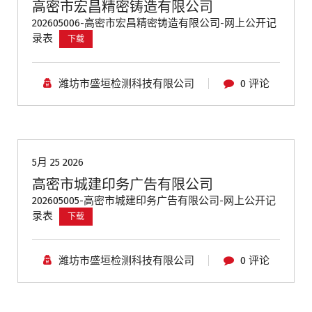
高密市宏昌精密铸造有限公司
202605006-高密市宏昌精密铸造有限公司-网上公开记
录表
下载
潍坊市盛垣检测科技有限公司
0 评论
信息公示
5月 25 2026
高密市城建印务广告有限公司
202605005-高密市城建印务广告有限公司-网上公开记
录表
下载
潍坊市盛垣检测科技有限公司
0 评论
信息公示