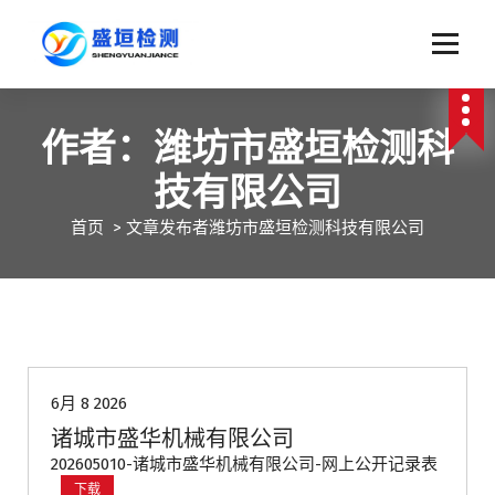
跳
至
正
文
作者：潍坊市盛垣检测科
技有限公司
首页
>
文章发布者潍坊市盛垣检测科技有限公司
信息公示
6月 8 2026
诸城市盛华机械有限公司
202605010-诸城市盛华机械有限公司-网上公开记录表
下载